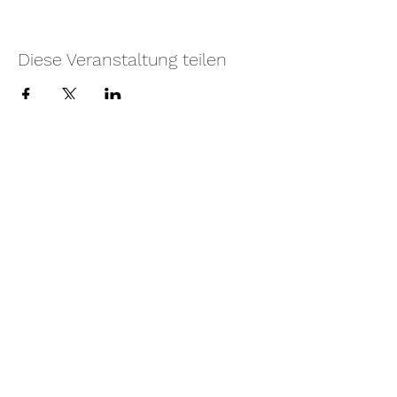
Diese Veranstaltung teilen
Unser Spendenkonto:
Freunde der Diessener
Münsterkonzerte e.V.
Sparkasse Landsberg-Dießen
IBAN: DE
14 7005 2060 0022
0151
19
BIC: BYLADEM1LLD