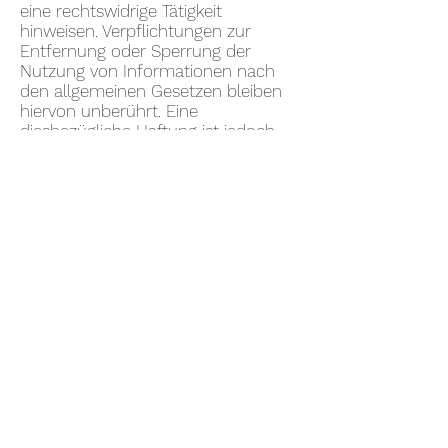
eine rechtswidrige Tätigkeit
hinweisen. Verpflichtungen zur
Entfernung oder Sperrung der
Nutzung von Informationen nach
den allgemeinen Gesetzen bleiben
hiervon unberührt. Eine
diesbezügliche Haftung ist jedoch
erst ab dem Zeitpunkt der Kenntnis
einer konkreten Rechtsverletzung
möglich. Bei Bekanntwerden von
entsprechenden
Rechtsverletzungen werden wir
diese Inhalte umgehend entfernen.
Haftung für Links
Unser Angebot kann Verlinkungen zu
externen Webseiten Dritter
enthalten, auf deren Inhalte wir
keinen Einfluss haben. Deshalb
können wir für diese fremden
Inhalte auch keine Gewähr