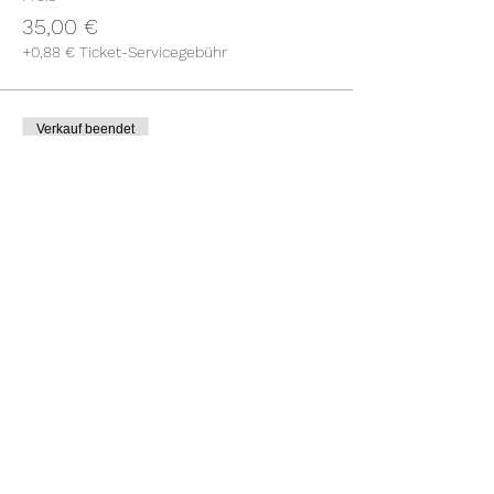
35,00 €
+0,88 € Ticket-Servicegebühr
Verkauf beendet
Tickettyp
Kategorie A - Schüler*innen
Mehr Infos
Preis
30,00 €
+0,75 € Ticket-Servicegebühr
Diese Veranstaltung teilen