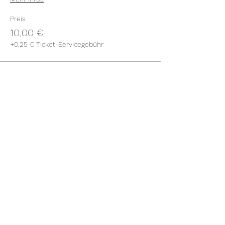
Preis
10,00 €
+0,25 € Ticket-Servicegebühr
Gesamt
0,00 €
Diese Veranstaltung teilen
Unser Spendenkonto:
Freunde der Diessener
Münsterkonzerte e.V.
Sparkasse Landsberg-Dießen