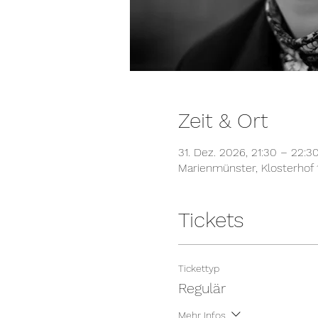
Zeit & Ort
31. Dez. 2026, 21:30 – 22:3
Marienmünster, Klosterhof
Tickets
Tickettyp
Regulär
Mehr Infos