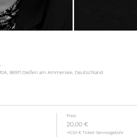
0
 10A, 86911 Dießen am Ammersee, Deutschland
Preis
20,00 €
+0,50 € Ticket-Servicegebühr